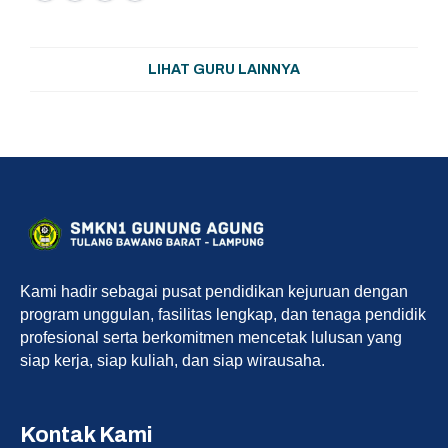
a
h
e
w
c
a
l
it
LIHAT GURU LAINNYA
e
t
e
t
b
s
g
e
o
A
r
r
o
p
a
k
p
m
Kami hadir sebagai pusat pendidikan kejuruan dengan
program unggulan, fasilitas lengkap, dan tenaga pendidik
profesional serta berkomitmen mencetak lulusan yang
siap kerja, siap kuliah, dan siap wirausaha.
Kontak Kami