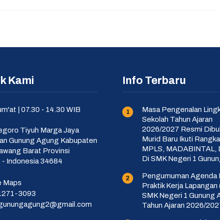
k Kami
Info Terbaru
um'at | 07.30 - 14.30 WIB
Masa Pengenalan Ling
Sekolah Tahun Ajaran
2026/2027 Resmi Dibu
negoro Tiyuh Marga Jaya
Murid Baru Ikuti Rangka
an Gunung Agung Kabupaten
MPLS, MADABINTAL, 
awang Barat Provinsi
Di SMK Negeri 1 Gunu
- Indonesia 34684
Pengumuman Agenda 
e Maps
Praktik Kerja Lapangan
1271-3093
SMK Negeri 1 Gunung 
gunungagung2@gmail.com
Tahun Ajaran 2026/202