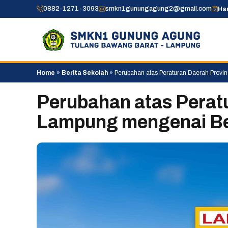
Skip
0882-1271-3093
smkn1gunungagung2@gmail.com
Hari
to
content
Home
»
Berita Sekolah
»
Perubahan atas Peraturan Daerah Prov
Perubahan atas Perat
Lampung mengenai B