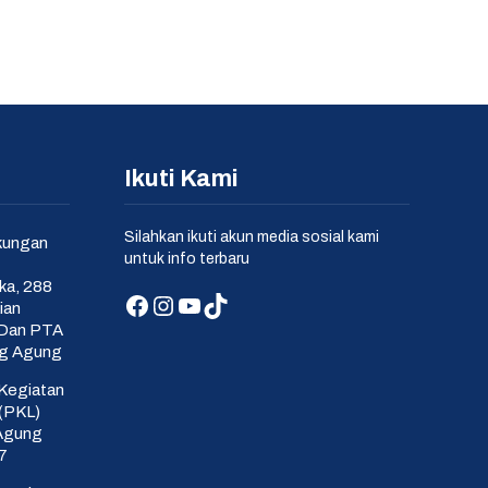
Ikuti Kami
Silahkan ikuti akun media sosial kami
kungan
untuk info terbaru
ka, 288
Facebook
Instagram
YouTube
TikTok
ian
Dan PTA
ng Agung
Kegiatan
 (PKL)
Agung
7