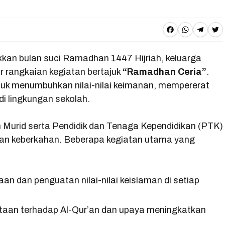
F
W
T
T
a
h
e
w
an bulan suci Ramadhan 1447 Hijriah, keluarga
c
a
l
it
 rangkaian kegiatan bertajuk
“Ramadhan Ceria”
.
e
t
e
t
uk menumbuhkan nilai-nilai keimanan, mempererat
b
s
g
e
i lingkungan sekolah.
o
A
r
r
o
p
a
Murid serta Pendidik dan Tenaga Kependidikan (PTK)
dan keberkahan. Beberapa kegiatan utama yang
k
p
m
aan dan penguatan nilai-nilai keislaman di setiap
ntaan terhadap Al-Qur’an dan upaya meningkatkan