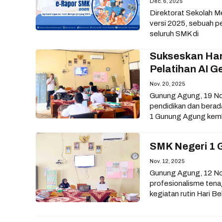
Dec. 6, 2025
Direktorat Sekolah M
versi 2025, sebuah pe
seluruh SMK di
Sukseskan Har
Pelatihan AI G
Nov. 20, 2025
Gunung Agung, 19 No
pendidikan dan bera
1 Gunung Agung kemb
SMK Negeri 1 
Nov. 12, 2025
Gunung Agung, 12 N
profesionalisme ten
kegiatan rutin Hari Be