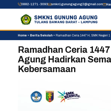
Skip
0882-1271-3093
smkn1gunungagung2@gmail.com
Hari
to
content
Home
»
Berita Sekolah
»
Ramadhan Ceria 1447 H, SMK Negeri 
Ramadhan Ceria 1447
Agung Hadirkan Sema
Kebersamaan