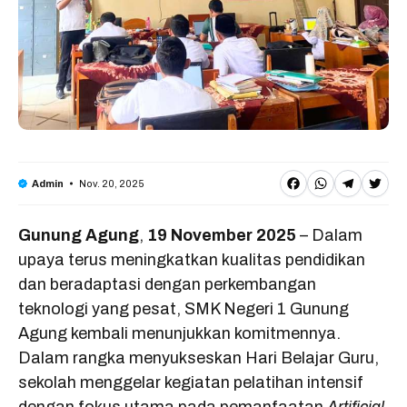
F
W
T
T
Nov. 20, 2025
Admin
a
h
e
w
Gunung Agung
,
19 November 2025
– Dalam
c
a
l
it
upaya terus meningkatkan kualitas pendidikan
e
t
e
t
dan beradaptasi dengan perkembangan
b
s
g
e
teknologi yang pesat, SMK Negeri 1 Gunung
o
A
r
r
Agung kembali menunjukkan komitmennya.
o
p
a
Dalam rangka menyukseskan Hari Belajar Guru,
sekolah menggelar kegiatan pelatihan intensif
k
p
m