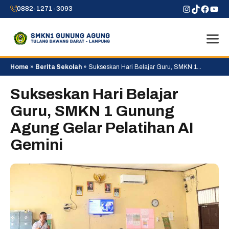
Skip
Instagram
TikTok
Faceb
You
0882-1271-3093
to
content
M
Home
»
Berita Sekolah
»
Sukseskan Hari Belajar Guru, SMKN 1
Gunung Agung Gelar Pelatihan AI Gemini
Sukseskan Hari Belajar
Guru, SMKN 1 Gunung
Agung Gelar Pelatihan AI
Gemini